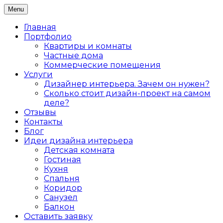
Skip
Menu
Дизайн интерьера жилых и коммерческих
to
Дизайнер интерьеров Ольга
помещений в Санкт-Петербурге
content
Главная
Алексеева
Портфолио
Квартиры и комнаты
Частные дома
Коммерческие помещения
Услуги
Дизайнер интерьера. Зачем он нужен?
Сколько стоит дизайн-проект на самом
деле?
Отзывы
Контакты
Блог
Идеи дизайна интерьера
Детская комната
Гостиная
Кухня
Спальня
Коридор
Санузел
Балкон
Оставить заявку