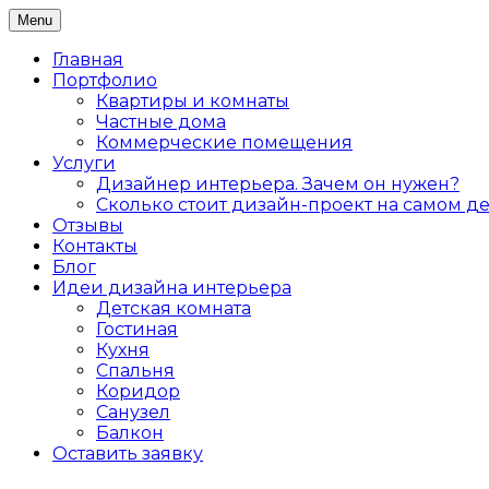
Skip
Menu
Дизайн интерьера жилых и коммерческих помеще
to
Дизайнер интерьеров Ольга Алекс
content
Главная
Портфолио
Квартиры и комнаты
Частные дома
Коммерческие помещения
Услуги
Дизайнер интерьера. Зачем он нужен?
Сколько стоит дизайн-проект на самом д
Отзывы
Контакты
Блог
Идеи дизайна интерьера
Детская комната
Гостиная
Кухня
Спальня
Коридор
Санузел
Балкон
Оставить заявку