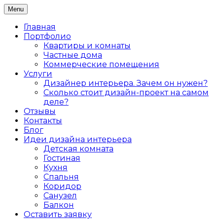
Skip
Menu
Дизайн интерьера жилых и коммерческих
to
Дизайнер интерьеров Ольга
помещений в Санкт-Петербурге
content
Главная
Алексеева
Портфолио
Квартиры и комнаты
Частные дома
Коммерческие помещения
Услуги
Дизайнер интерьера. Зачем он нужен?
Сколько стоит дизайн-проект на самом
деле?
Отзывы
Контакты
Блог
Идеи дизайна интерьера
Детская комната
Гостиная
Кухня
Спальня
Коридор
Санузел
Балкон
Оставить заявку