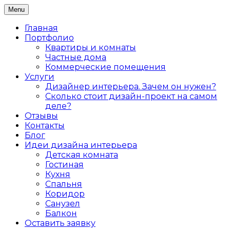
Skip
Menu
Дизайн интерьера жилых и коммерческих
to
Дизайнер интерьеров Ольга
помещений в Санкт-Петербурге
content
Главная
Алексеева
Портфолио
Квартиры и комнаты
Частные дома
Коммерческие помещения
Услуги
Дизайнер интерьера. Зачем он нужен?
Сколько стоит дизайн-проект на самом
деле?
Отзывы
Контакты
Блог
Идеи дизайна интерьера
Детская комната
Гостиная
Кухня
Спальня
Коридор
Санузел
Балкон
Оставить заявку