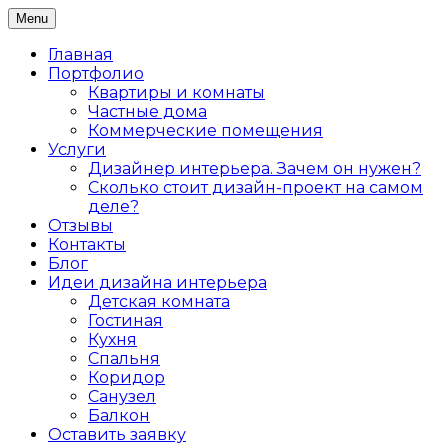
Skip
Menu
Дизайн интерьера жилых и коммерческих
to
Дизайнер интерьеров Ольга
помещений в Санкт-Петербурге
content
Главная
Алексеева
Портфолио
Квартиры и комнаты
Частные дома
Коммерческие помещения
Услуги
Дизайнер интерьера. Зачем он нужен?
Сколько стоит дизайн-проект на самом
деле?
Отзывы
Контакты
Блог
Идеи дизайна интерьера
Детская комната
Гостиная
Кухня
Спальня
Коридор
Санузел
Балкон
Оставить заявку