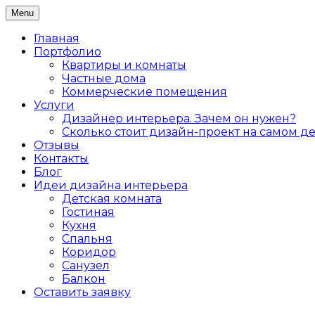
Skip
Menu
Дизайн интерьера жилых и коммерческих помеще
to
Дизайнер интерьеров Ольга Алекс
content
Главная
Портфолио
Квартиры и комнаты
Частные дома
Коммерческие помещения
Услуги
Дизайнер интерьера. Зачем он нужен?
Сколько стоит дизайн-проект на самом д
Отзывы
Контакты
Блог
Идеи дизайна интерьера
Детская комната
Гостиная
Кухня
Спальня
Коридор
Санузел
Балкон
Оставить заявку