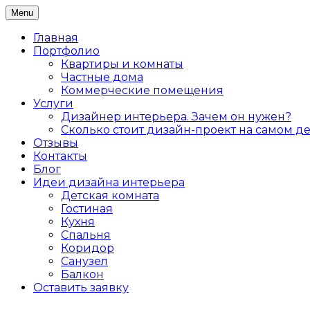
Skip
Menu
Дизайн интерьера жилых и коммерческих помеще
to
Дизайнер интерьеров Ольга Алекс
content
Главная
Портфолио
Квартиры и комнаты
Частные дома
Коммерческие помещения
Услуги
Дизайнер интерьера. Зачем он нужен?
Сколько стоит дизайн-проект на самом д
Отзывы
Контакты
Блог
Идеи дизайна интерьера
Детская комната
Гостиная
Кухня
Спальня
Коридор
Санузел
Балкон
Оставить заявку