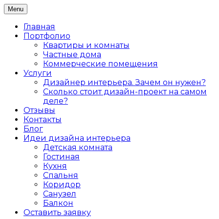
Skip
Menu
Дизайн интерьера жилых и коммерческих
to
Дизайнер интерьеров Ольга
помещений в Санкт-Петербурге
content
Главная
Алексеева
Портфолио
Квартиры и комнаты
Частные дома
Коммерческие помещения
Услуги
Дизайнер интерьера. Зачем он нужен?
Сколько стоит дизайн-проект на самом
деле?
Отзывы
Контакты
Блог
Идеи дизайна интерьера
Детская комната
Гостиная
Кухня
Спальня
Коридор
Санузел
Балкон
Оставить заявку