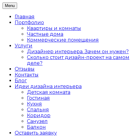
Skip
Menu
Дизайн интерьера жилых и коммерческих
to
Дизайнер интерьеров Ольга
помещений в Санкт-Петербурге
content
Главная
Алексеева
Портфолио
Квартиры и комнаты
Частные дома
Коммерческие помещения
Услуги
Дизайнер интерьера. Зачем он нужен?
Сколько стоит дизайн-проект на самом
деле?
Отзывы
Контакты
Блог
Идеи дизайна интерьера
Детская комната
Гостиная
Кухня
Спальня
Коридор
Санузел
Балкон
Оставить заявку