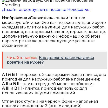
Trending
Дизайн евродвушки в посёлке Новоселье
Изображена «Снежинка»
- значит плитка
морозоустойчивая. Это важно, если вы планируете
укладывать плитку на улице, для наружных работ,
например, на открытом балконе, террасе, веранде.
Дополнительную важную информацию об этом
параметре так же дают следующие условные
обозначения:
Читайте также:
Как должны располагаться
розетки на кухне?
А I и В I
- морозостойкая керамическая плитка, она
пригодна для наружных работ вне помещений;
А II и В II
- плитка средней морозостойкости;
А III и В III
- плитка, пригодная только для
использования внутри помещений.
Отпечаток ступни на черном фоне – напольная
плитка с повышенной (выше средней)