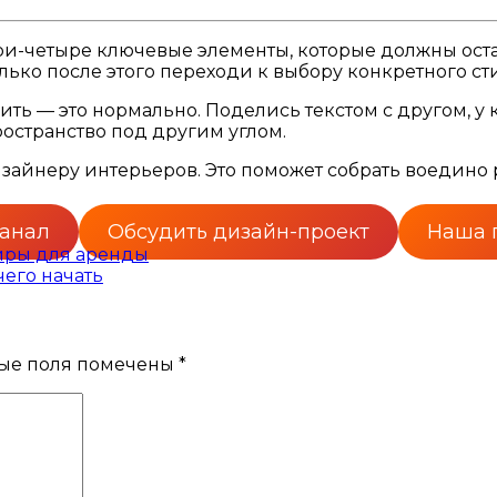
три-четыре ключевые элементы, которые должны остат
ько после этого переходи к выбору конкретного ст
сить — это нормально. Поделись текстом с другом, у
ространство под другим углом.
дизайнеру интерьеров. Это поможет собрать воедино
канал
Обсудить дизайн-проект
Наша 
иры для аренды
чего начать
ые поля помечены
*