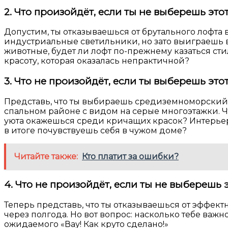
2. Что произойдёт, если ты не выберешь это
Допустим, ты отказываешься от брутального лофт
индустриальные светильники, но зато выиграешь в 
животные, будет ли лофт по-прежнему казаться ст
красоту, которая оказалась непрактичной?
3. Что не произойдёт, если ты выберешь это
Представь, что ты выбираешь средиземноморский
спальном районе с видом на серые многоэтажки. Ч
уюта окажешься среди кричащих красок? Интерьер, 
в итоге почувствуешь себя в чужом доме?
Читайте также:
Кто платит за ошибки?
4. Что не произойдёт, если ты не выберешь 
Теперь представь, что ты отказываешься от эффектн
через полгода. Но вот вопрос: насколько тебе важно
ожидаемого «Вау! Как круто сделано!»