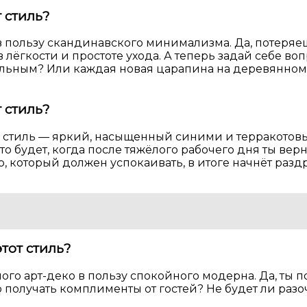
т стиль?
а в пользу скандинавского минимализма. Да, потер
лёгкости и простоте ухода. А теперь задай себе во
ильным? Или каждая новая царапина на деревянном с
т стиль?
 стиль — яркий, насыщенный синими и терракотовы
то будет, когда после тяжёлого рабочего дня ты в
который должен успокаивать, в итоге начнёт раздра
этот стиль?
ого арт-деко в пользу спокойного модерна. Да, ты п
 получать комплименты от гостей? Не будет ли разоча