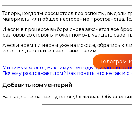
Теперь, когда ты рассмотрел все аспекты, выдели 
материалы или общее настроение пространства. Тол
И если в процессе выбора снова захочется всё бро
разговор со стороны может помочь увидеть своё п
А если время и нервы уже на исходе, обратись к 
который действительно станет твоим.
Телеграм-
Навигация
Минимум хлопот, максимум выгоды: дизайн кварт
Почему раздражает дом? Как понять, что не так и с 
по
Добавить комментарий
записям
Ваш адрес email не будет опубликован.
Обязательн