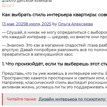
Блог
Как выбрать стиль интерьера квартиры: сове
13 мая, 2025
8 июля, 2025
by
Ольга Алексеева
— Слушай, я никак не могу определиться с выбором
что каждый интерьер — шедевр, но вместе они прос
— Знакомо. Это как в магазине сладостей: глаза ра
впустую. Давай попробуем разложить всё по полочк
превратиться в затянувшийся хаос.
1. Что произойдёт, если ты выберешь этот ст
Представь, что ты уже живёшь в интерьере мечты.
Пространство кажется просторным и светлым или, н
Например, классический стиль выглядит роскошно, н
активная жизнь, успеешь ли ты это поддерживать 
Читайте также:
Дизайн интерьера по психотипу: 