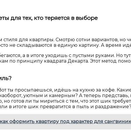
ты для тех, кто теряется в выборе
 стиля для квартиры. Смотрю сотни вариантов, но ч
то не складываются в единую картину. А время идёт
збегаются, а в итоге уходишь с пустыми руками. Но т
ам по принципу квадрата Декарта. Этот метод помож
иль?
 Вот ты просыпаешься, идёшь на кухню за кофе. Ка
аоборот, уютным и камерным? А теперь представь, ка
о готов ли ты мириться с тем, что этот шик требует
или в итоге шик превратится в пыль и раздражение
как оформить квартиру под характер для сангвиник