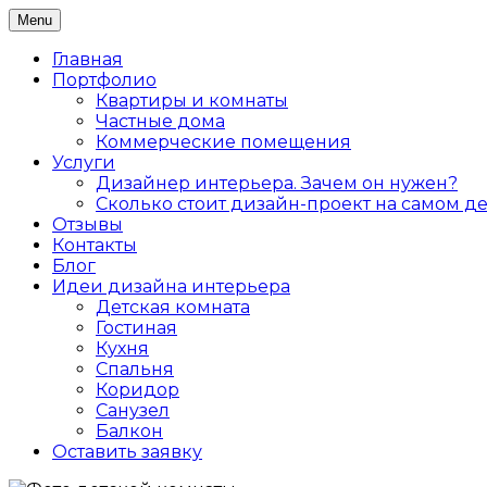
Skip
Menu
Дизайн интерьера жилых и коммерческих помеще
to
Дизайнер интерьеров Ольга Алекс
content
Главная
Портфолио
Квартиры и комнаты
Частные дома
Коммерческие помещения
Услуги
Дизайнер интерьера. Зачем он нужен?
Сколько стоит дизайн-проект на самом д
Отзывы
Контакты
Блог
Идеи дизайна интерьера
Детская комната
Гостиная
Кухня
Спальня
Коридор
Санузел
Балкон
Оставить заявку