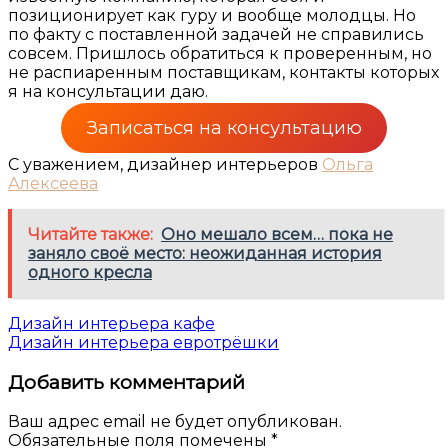
позиционирует как гуру и вообще молодцы. Но
по факту с поставленной задачей не справились
совсем. Пришлось обратиться к проверенным, но
не распиаренным поставщикам, контакты которых
я на консультации даю.
Записаться на консультацию
С уважением, дизайнер интерьеров
Ольга
Алексеева
Читайте также:
Оно мешало всем… пока не
заняло своё место: неожиданная история
одного кресла
Навигация
Дизайн интерьера кафе
Дизайн интерьера евротрёшки
по
Добавить комментарий
записям
Ваш адрес email не будет опубликован.
Обязательные поля помечены
*