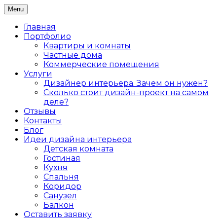
Skip
Menu
Дизайн интерьера жилых и коммерческих
to
Дизайнер интерьеров Ольга
помещений в Санкт-Петербурге
content
Главная
Алексеева
Портфолио
Квартиры и комнаты
Частные дома
Коммерческие помещения
Услуги
Дизайнер интерьера. Зачем он нужен?
Сколько стоит дизайн-проект на самом
деле?
Отзывы
Контакты
Блог
Идеи дизайна интерьера
Детская комната
Гостиная
Кухня
Спальня
Коридор
Санузел
Балкон
Оставить заявку