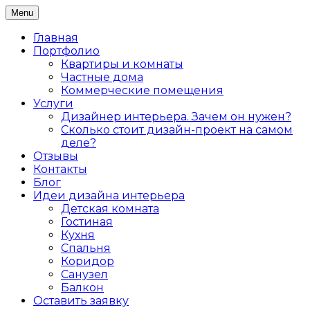
Skip
Menu
Дизайн интерьера жилых и коммерческих
to
Дизайнер интерьеров Ольга
помещений в Санкт-Петербурге
content
Главная
Алексеева
Портфолио
Квартиры и комнаты
Частные дома
Коммерческие помещения
Услуги
Дизайнер интерьера. Зачем он нужен?
Сколько стоит дизайн-проект на самом
деле?
Отзывы
Контакты
Блог
Идеи дизайна интерьера
Детская комната
Гостиная
Кухня
Спальня
Коридор
Санузел
Балкон
Оставить заявку