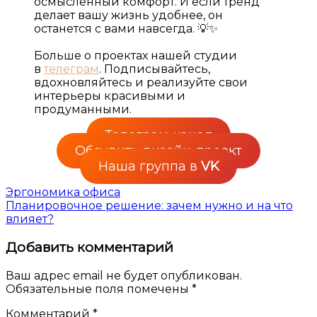
осмысленный комфорт. И если тренд
делает вашу жизнь удобнее, он
останется с вами навсегда. 💡✨
Больше о проектах нашей студии
в
телеграм
. Подписывайтесь,
вдохновляйтесь и реализуйте свои
интерьеры красивыми и
продуманными.
Телеграм-канал
Обсудить дизайн-проект
Наша группа в
VK
Навигация
Эргономика офиса
Планировочное решение: зачем нужно и на что
по
влияет?
записям
Добавить комментарий
Ваш адрес email не будет опубликован.
Обязательные поля помечены
*
Комментарий
*